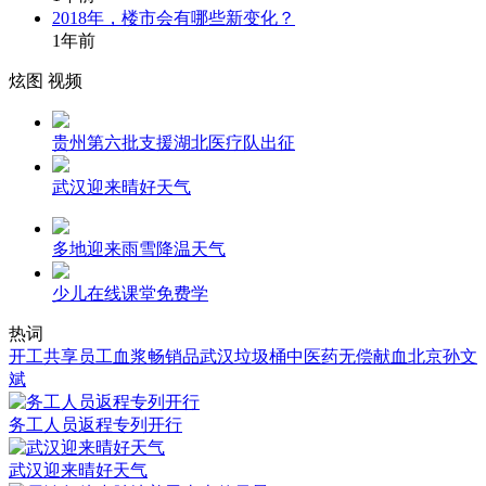
2018年，楼市会有哪些新变化？
1年前
炫图
视频
贵州第六批支援湖北医疗队出征
武汉迎来晴好天气
多地迎来雨雪降温天气
少儿在线课堂免费学
热词
开工
共享员工
血浆
畅销品
武汉
垃圾桶
中医药
无偿献血
北京
孙文
斌
务工人员返程专列开行
武汉迎来晴好天气