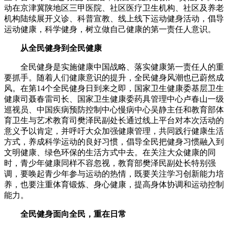
动在京津冀陕地区三甲医院、社区医疗卫生机构、社区及养老
机构陆续展开义诊、科普宣教、线上线下运动健身活动，倡导
运动健康，科学健身，树立做自己健康的第一责任人意识。
从全民健身到全民健康
全民健身是实施健康中国战略、落实健康第一责任人的重
要抓手。随着人们健康意识的提升，全民健身风潮也已蔚然成
风。在第14个全民健身日到来之即，国家卫生健康委基层卫生
健康司聂春雷司长、国家卫生健康委药具管理中心卢春山一级
巡视员、中国疾病预防控制中心慢病中心吴静主任和教育部体
育卫生与艺术教育司樊泽民副处长通过线上平台对本次活动的
意义予以肯定，并呼吁大众加强健康管理，共同践行健康生活
方式，养成科学运动的良好习惯，倡导全民把健身习惯融入到
文明健康、绿色环保的生活方式中去。在关注大众健康的同
时，青少年健康同样不容忽视，教育部樊泽民副处长特别强
调，要唤起青少年参与运动的热情，既要关注学习创新能力培
养，也要注重体育锻炼、身心健康，提高身体协调和运动控制
能力。
全民健身面向全民，重在日常