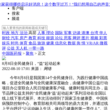
作家获得哪些启示
好消息！这个数字过万！
“我们想用自己的声音
客户端
搜索
频道
时政
地方
法治
高层
人事
理论
国际
军事
访谈
港澳
台湾
华人
财经
汽车
房产
教育
科技
能源
论坛
思客
网评
图片
视频
彩票
娱乐
时尚
体育
食品
旅游
健康
信息化
数据
舆 情
VR/AR
微视
评
公益
无人机
一带一路
中国医药报
>
聚焦
> 正文
8月8日全民健身日，“益”起动起来
2022-08-10 17:01
来源：
网络
今年8月8日是我国第14个全民健身日。为践行健康中国战
略，促进全民健身与全民健康深度融合，由健康中国公益行动
项目办公室联合人民日报健康客户端、健康时报共同主办，益
节品牌公益支持的“全民健身‘益’起动起来”系列活动在全国以
线上线下形式展开。本次活动得到了国家卫生健康委、中国疾
病预防控制中心、教育部相关司局领导的鼎力支持，并通过线
上平台呼吁“让运动融入生活，做自己健康的第一责任人”。活