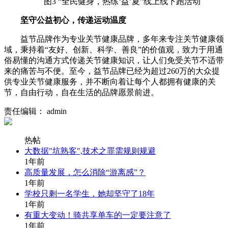
图3 “全民健身，热练‘益’夏”线上线下跑活动
坚守公益初心，传递运动温度
益节品牌作为专业关节健康品牌，多年来专注关节健康领
域，秉持着“友好、创新、科学、善良”的价值观，致力于用通
俗易懂的沟通方式传递关节健康知识，让人们免受关节不适带
来的痛苦与不便。至今，益节品牌已经为超过260万的大众提
供专业关节健康服务，并不断向着让每个人都拥有健康的关
节，自由行动，自在生活的品牌愿景前进。
责任编辑： admin
热帖
大数据"坑熟客",技术之罪需规则规避
1年前
高质量发展，怎么消除“游离感”？
1年前
学校只剩一名学生，她却坚守了18年
1年前
有重大变动！骑共享单车的一定要注意了
1年前